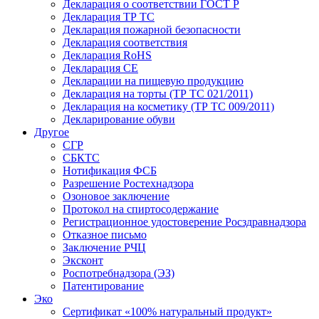
Декларация о соответствии ГОСТ Р
Декларация ТР ТС
Декларация пожарной безопасности
Декларация соответствия
Декларация RoHS
Декларация СЕ
Декларации на пищевую продукцию
Декларация на торты (ТР ТС 021/2011)
Декларация на косметику (ТР ТС 009/2011)
Декларирование обуви
Другое
СГР
СБКТС
Нотификация ФСБ
Разрешение Ростехнадзора
Озоновое заключение
Протокол на спиртосодержание
Регистрационное удостоверение Росздравнадзора
Отказное письмо
Заключение РЧЦ
Эксконт
Роспотребнадзора (ЭЗ)
Патентирование
Эко
Сертификат «100% натуральный продукт»