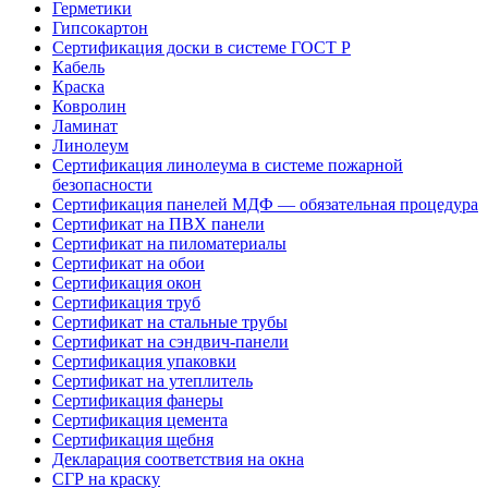
Герметики
Гипсокартон
Сертификация доски в системе ГОСТ Р
Кабель
Краска
Ковролин
Ламинат
Линолеум
Сертификация линолеума в системе пожарной
безопасности
Сертификация панелей МДФ — обязательная процедура
Сертификат на ПВХ панели
Сертификат на пиломатериалы
Сертификат на обои
Сертификация окон
Сертификация труб
Сертификат на стальные трубы
Сертификат на сэндвич-панели
Сертификация упаковки
Сертификат на утеплитель
Сертификация фанеры
Сертификация цемента
Сертификация щебня
Декларация соответствия на окна
СГР на краску