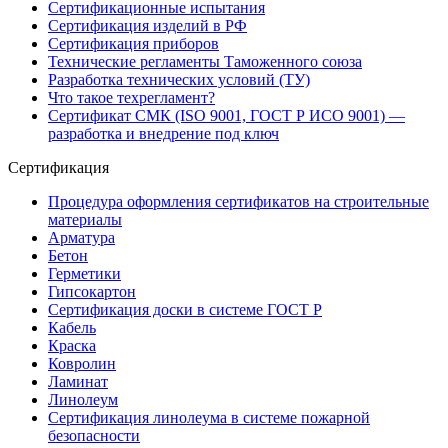
Сертификационные испытания
Сертификация изделий в РФ
Сертификация приборов
Технические регламенты Таможенного союза
Разработка технических условий (ТУ)
Что такое техрегламент?
Сертификат СМК (ISO 9001, ГОСТ Р ИСО 9001) —
разработка и внедрение под ключ
Сертификация
Процедура оформления сертификатов на строительные
материалы
Арматура
Бетон
Герметики
Гипсокартон
Сертификация доски в системе ГОСТ Р
Кабель
Краска
Ковролин
Ламинат
Линолеум
Сертификация линолеума в системе пожарной
безопасности