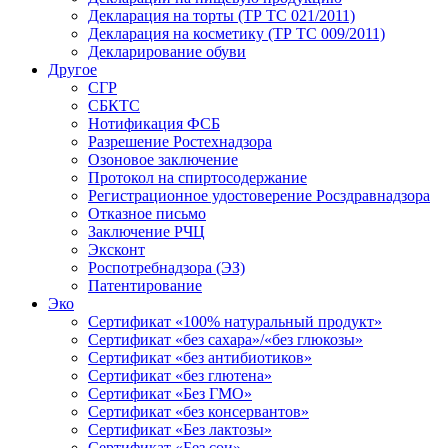
Декларация на торты (ТР ТС 021/2011)
Декларация на косметику (ТР ТС 009/2011)
Декларирование обуви
Другое
СГР
СБКТС
Нотификация ФСБ
Разрешение Ростехнадзора
Озоновое заключение
Протокол на спиртосодержание
Регистрационное удостоверение Росздравнадзора
Отказное письмо
Заключение РЧЦ
Эксконт
Роспотребнадзора (ЭЗ)
Патентирование
Эко
Сертификат «100% натуральный продукт»
Сертификат «без сахара»/«без глюкозы»
Сертификат «без антибиотиков»
Сертификат «без глютена»
Сертификат «Без ГМО»
Сертификат «без консервантов»
Сертификат «Без лактозы»
Сертификат «Без сои»