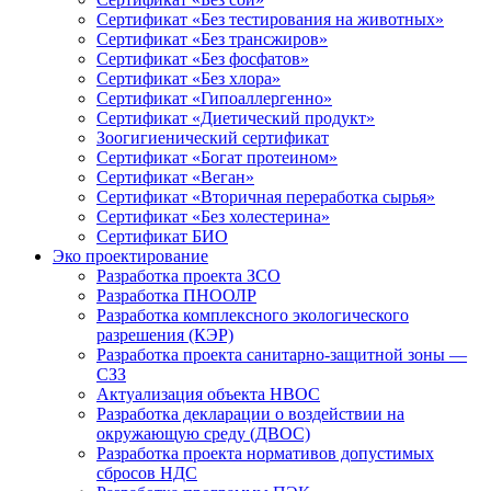
Сертификат «Без тестирования на животных»
Сертификат «Без трансжиров»
Сертификат «Без фосфатов»
Сертификат «Без хлора»
Сертификат «Гипоаллергенно»
Сертификат «Диетический продукт»
Зоогигиенический сертификат
Сертификат «Богат протеином»
Сертификат «Веган»
Сертификат «Вторичная переработка сырья»
Сертификат «Без холестерина»
Сертификат БИО
Эко проектирование
Разработка проекта ЗСО
Разработка ПНООЛР
Разработка комплексного экологического
разрешения (КЭР)
Разработка проекта санитарно-защитной зоны —
СЗЗ
Актуализация объекта НВОС
Разработка декларации о воздействии на
окружающую среду (ДВОС)
Разработка проекта нормативов допустимых
сбросов НДС