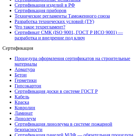
Сертификация изделий в РФ
Сертификация приборов
Технические регламенты Таможенного союза
Разработка технических условий (ТУ)
Что такое техрегламент?
Сертификат СМК (ISO 9001, ГОСТ Р ИСО 9001) —
разработка и внедрение под ключ
Сертификация
Процедура оформления сертификатов на строительные
материалы
Арматура
Бетон
Герметики
Гипсокартон
Сертификация доски в системе ГОСТ Р
Кабель
Краска
Ковролин
Ламинат
Линолеум
Сертификация линолеума в системе пожарной
безопасности
Сертификация панелей МДФ — обязательная процедура