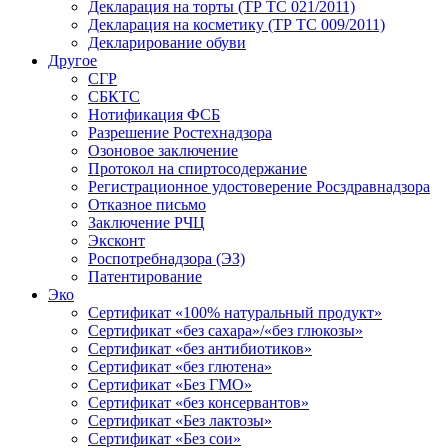
Декларация на торты (ТР ТС 021/2011)
Декларация на косметику (ТР ТС 009/2011)
Декларирование обуви
Другое
СГР
СБКТС
Нотификация ФСБ
Разрешение Ростехнадзора
Озоновое заключение
Протокол на спиртосодержание
Регистрационное удостоверение Росздравнадзора
Отказное письмо
Заключение РЧЦ
Эксконт
Роспотребнадзора (ЭЗ)
Патентирование
Эко
Сертификат «100% натуральный продукт»
Сертификат «без сахара»/«без глюкозы»
Сертификат «без антибиотиков»
Сертификат «без глютена»
Сертификат «Без ГМО»
Сертификат «без консервантов»
Сертификат «Без лактозы»
Сертификат «Без сои»