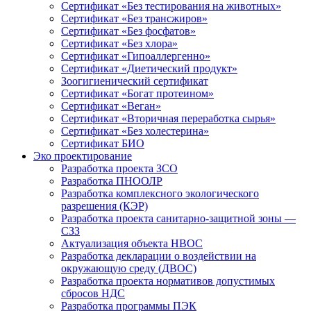
Сертификат «Без тестирования на животных»
Сертификат «Без трансжиров»
Сертификат «Без фосфатов»
Сертификат «Без хлора»
Сертификат «Гипоаллергенно»
Сертификат «Диетический продукт»
Зоогигиенический сертификат
Сертификат «Богат протеином»
Сертификат «Веган»
Сертификат «Вторичная переработка сырья»
Сертификат «Без холестерина»
Сертификат БИО
Эко проектирование
Разработка проекта ЗСО
Разработка ПНООЛР
Разработка комплексного экологического
разрешения (КЭР)
Разработка проекта санитарно-защитной зоны —
СЗЗ
Актуализация объекта НВОС
Разработка декларации о воздействии на
окружающую среду (ДВОС)
Разработка проекта нормативов допустимых
сбросов НДС
Разработка программы ПЭК