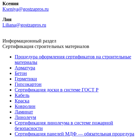
Ксения
Kseniya@gostzapros.ru
Лия
Liliana@gostzapros.ru
Информационный раздел
Сертификация строительных материалов
Процедура оформления сертификатов на строительные
материалы
Арматура
Бетон
Герметики
Гипсокартон
Сертификация доски в системе ГОСТ Р
Кабель
Краска
Ковролин
Ламинат
Линолеум
Сертификация линолеума в системе пожарной
безопасности
Сертификация панелей МДФ — обязательная процедура