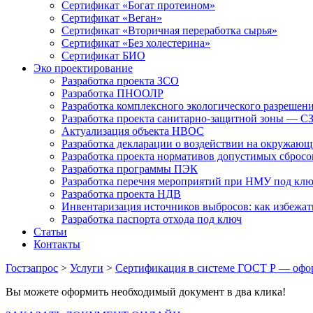
Сертификат «Богат протеином»
Сертификат «Веган»
Сертификат «Вторичная переработка сырья»
Сертификат «Без холестерина»
Сертификат БИО
Эко проектирование
Разработка проекта ЗСО
Разработка ПНООЛР
Разработка комплексного экологического разрешен
Разработка проекта санитарно-защитной зоны — С
Актуализация объекта НВОС
Разработка декларации о воздействии на окружаю
Разработка проекта нормативов допустимых сброс
Разработка программы ПЭК
Разработка перечня мероприятий при НМУ под кл
Разработка проекта НДВ
Инвентаризация источников выбросов: как избежа
Разработка паспорта отхода под ключ
Статьи
Контакты
Гостзапрос
>
Услуги
>
Сертификация в системе ГОСТ Р — офо
Вы можете оформить необходимый документ в два клика!