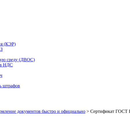
ия (КЭР)
ЗЗ
щую среду (ДВОС)
ов НДС
юч
ть штрафов
рмление документов быстро и официально
> Сертификат ГОСТ Р