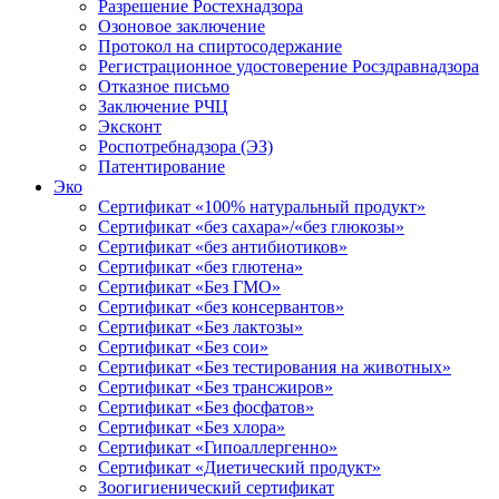
Разрешение Ростехнадзора
Озоновое заключение
Протокол на спиртосодержание
Регистрационное удостоверение Росздравнадзора
Отказное письмо
Заключение РЧЦ
Эксконт
Роспотребнадзора (ЭЗ)
Патентирование
Эко
Сертификат «100% натуральный продукт»
Сертификат «без сахара»/«без глюкозы»
Сертификат «без антибиотиков»
Сертификат «без глютена»
Сертификат «Без ГМО»
Сертификат «без консервантов»
Сертификат «Без лактозы»
Сертификат «Без сои»
Сертификат «Без тестирования на животных»
Сертификат «Без трансжиров»
Сертификат «Без фосфатов»
Сертификат «Без хлора»
Сертификат «Гипоаллергенно»
Сертификат «Диетический продукт»
Зоогигиенический сертификат