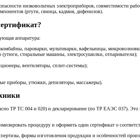
зопасности низковольтных электроприборов, совместимости рабо
мпонентов (ртути, свинца, кадмия, дифенилов).
сертификат?
дующая аппаратура:
комбайны, пароварки, мультиварки, вафельницы, микроволновк
ю (утюги, стиральные машины, электросушилки, отпариватели);
ционеры, вентиляторы, сплит-системы);
ные приборы, утюжки, депиляторы, массажеры).
ехники
сно ТР ТС 004 и 020) и декларирование (по ТР ЕАЭС 037). Это 
имизировать процедуру и оформить один сертификат о соответств
спертизы, формы изготовления продукции и особенностей произ