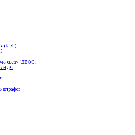
ия (КЭР)
ЗЗ
щую среду (ДВОС)
ов НДС
юч
ть штрафов