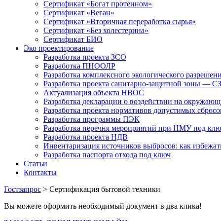
Сертификат «Богат протеином»
Сертификат «Веган»
Сертификат «Вторичная переработка сырья»
Сертификат «Без холестерина»
Сертификат БИО
Эко проектирование
Разработка проекта ЗСО
Разработка ПНООЛР
Разработка комплексного экологического разрешен
Разработка проекта санитарно-защитной зоны — С
Актуализация объекта НВОС
Разработка декларации о воздействии на окружаю
Разработка проекта нормативов допустимых сброс
Разработка программы ПЭК
Разработка перечня мероприятий при НМУ под кл
Разработка проекта НДВ
Инвентаризация источников выбросов: как избежа
Разработка паспорта отхода под ключ
Статьи
Контакты
Гостзапрос
> Сертификация бытовой техники
Вы можете оформить необходимый документ в два клика!