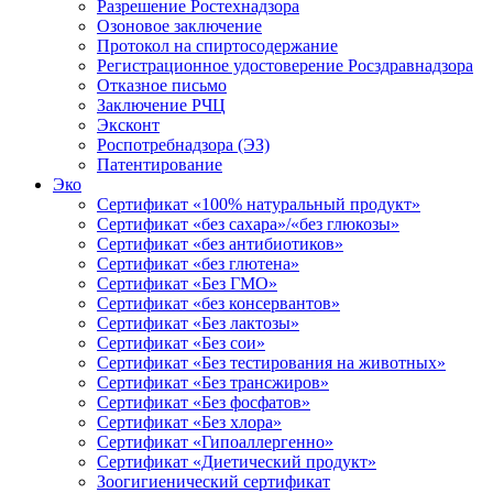
Разрешение Ростехнадзора
Озоновое заключение
Протокол на спиртосодержание
Регистрационное удостоверение Росздравнадзора
Отказное письмо
Заключение РЧЦ
Эксконт
Роспотребнадзора (ЭЗ)
Патентирование
Эко
Сертификат «100% натуральный продукт»
Сертификат «без сахара»/«без глюкозы»
Сертификат «без антибиотиков»
Сертификат «без глютена»
Сертификат «Без ГМО»
Сертификат «без консервантов»
Сертификат «Без лактозы»
Сертификат «Без сои»
Сертификат «Без тестирования на животных»
Сертификат «Без трансжиров»
Сертификат «Без фосфатов»
Сертификат «Без хлора»
Сертификат «Гипоаллергенно»
Сертификат «Диетический продукт»
Зоогигиенический сертификат