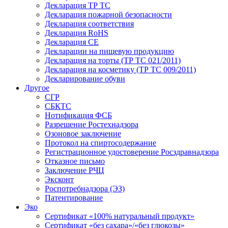
Декларация ТР ТС
Декларация пожарной безопасности
Декларация соответствия
Декларация RoHS
Декларация СЕ
Декларации на пищевую продукцию
Декларация на торты (ТР ТС 021/2011)
Декларация на косметику (ТР ТС 009/2011)
Декларирование обуви
Другое
СГР
СБКТС
Нотификация ФСБ
Разрешение Ростехнадзора
Озоновое заключение
Протокол на спиртосодержание
Регистрационное удостоверение Росздравнадзора
Отказное письмо
Заключение РЧЦ
Эксконт
Роспотребнадзора (ЭЗ)
Патентирование
Эко
Сертификат «100% натуральный продукт»
Сертификат «без сахара»/«без глюкозы»