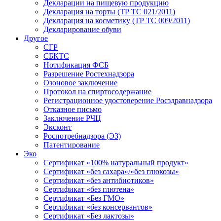
Декларации на пищевую продукцию
Декларация на торты (ТР ТС 021/2011)
Декларация на косметику (ТР ТС 009/2011)
Декларирование обуви
Другое
СГР
СБКТС
Нотификация ФСБ
Разрешение Ростехнадзора
Озоновое заключение
Протокол на спиртосодержание
Регистрационное удостоверение Росздравнадзора
Отказное письмо
Заключение РЧЦ
Эксконт
Роспотребнадзора (ЭЗ)
Патентирование
Эко
Сертификат «100% натуральный продукт»
Сертификат «без сахара»/«без глюкозы»
Сертификат «без антибиотиков»
Сертификат «без глютена»
Сертификат «Без ГМО»
Сертификат «без консервантов»
Сертификат «Без лактозы»