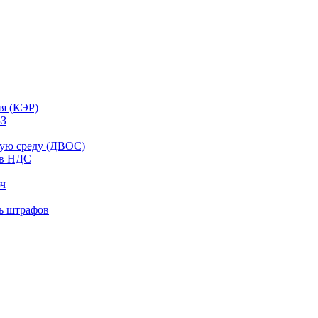
ия (КЭР)
ЗЗ
щую среду (ДВОС)
ов НДС
юч
ть штрафов