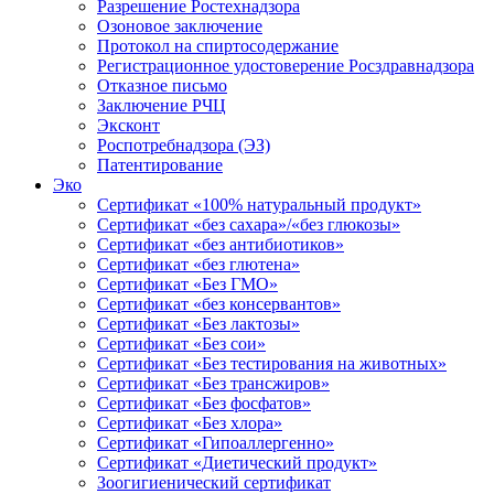
Разрешение Ростехнадзора
Озоновое заключение
Протокол на спиртосодержание
Регистрационное удостоверение Росздравнадзора
Отказное письмо
Заключение РЧЦ
Эксконт
Роспотребнадзора (ЭЗ)
Патентирование
Эко
Сертификат «100% натуральный продукт»
Сертификат «без сахара»/«без глюкозы»
Сертификат «без антибиотиков»
Сертификат «без глютена»
Сертификат «Без ГМО»
Сертификат «без консервантов»
Сертификат «Без лактозы»
Сертификат «Без сои»
Сертификат «Без тестирования на животных»
Сертификат «Без трансжиров»
Сертификат «Без фосфатов»
Сертификат «Без хлора»
Сертификат «Гипоаллергенно»
Сертификат «Диетический продукт»
Зоогигиенический сертификат