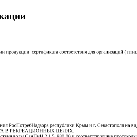
икации
 продукции, сертификата соответствия для организаций ( птице
ения РосПотребНадзора республики Крым и г. Севастополя н
А В РЕКРЕАЦИОННЫХ ЦЕЛЯХ.
ствия воды СанПиН 2.1.5. 980-00 и соответствующие протоколы