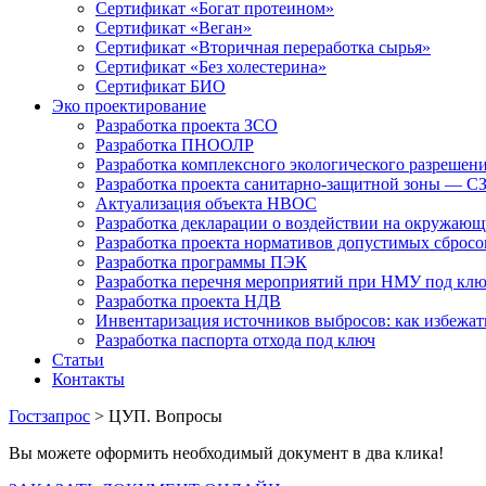
Сертификат «Богат протеином»
Сертификат «Веган»
Сертификат «Вторичная переработка сырья»
Сертификат «Без холестерина»
Сертификат БИО
Эко проектирование
Разработка проекта ЗСО
Разработка ПНООЛР
Разработка комплексного экологического разрешен
Разработка проекта санитарно-защитной зоны — С
Актуализация объекта НВОС
Разработка декларации о воздействии на окружаю
Разработка проекта нормативов допустимых сброс
Разработка программы ПЭК
Разработка перечня мероприятий при НМУ под кл
Разработка проекта НДВ
Инвентаризация источников выбросов: как избежа
Разработка паспорта отхода под ключ
Статьи
Контакты
Гостзапрос
> ЦУП. Вопросы
Вы можете оформить необходимый документ в два клика!