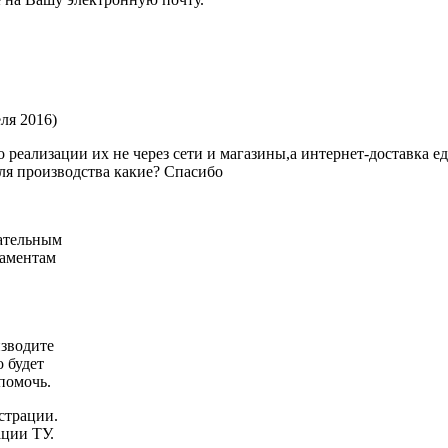
ля 2016)
 реализации их не через сети и магазины,а интернет-доставка е
ля производства какие? Спасибо
зательным
ламентам
О
изводите
 будет
помочь.
страции.
ции ТУ.