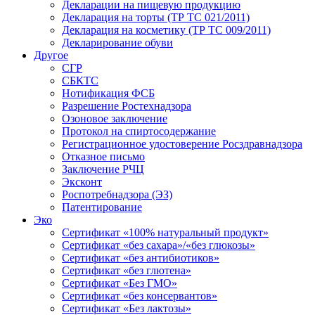
Декларации на пищевую продукцию
Декларация на торты (ТР ТС 021/2011)
Декларация на косметику (ТР ТС 009/2011)
Декларирование обуви
Другое
СГР
СБКТС
Нотификация ФСБ
Разрешение Ростехнадзора
Озоновое заключение
Протокол на спиртосодержание
Регистрационное удостоверение Росздравнадзора
Отказное письмо
Заключение РЧЦ
Эксконт
Роспотребнадзора (ЭЗ)
Патентирование
Эко
Сертификат «100% натуральный продукт»
Сертификат «без сахара»/«без глюкозы»
Сертификат «без антибиотиков»
Сертификат «без глютена»
Сертификат «Без ГМО»
Сертификат «без консервантов»
Сертификат «Без лактозы»