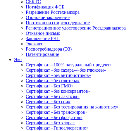
СБКТС
Нотификация ФСБ
Разрешение Ростехнадзора
Озоновое заключение
Протокол на спиртосодержание
Регистрационное удостоверение Росздравнадзора
Отказное письмо
Заключение РЧЦ
Эксконт
Роспотребнадзора (ЭЗ)
Патентирование
Эко
Сертификат «100% натуральный продукт»
Сертификат «без сахара»/«без глюкозы»
Сертификат «без антибиотиков»
Сертификат «без глютена»
Сертификат «Без ГМО»
Сертификат «без консервантов»
Сертификат «Без лактозы»
Сертификат «Без сои»
Сертификат «Без тестирования на животных»
Сертификат «Без трансжиров»
Сертификат «Без фосфатов»
Сертификат «Без хлора»
Сертификат «Гипоаллергенно»