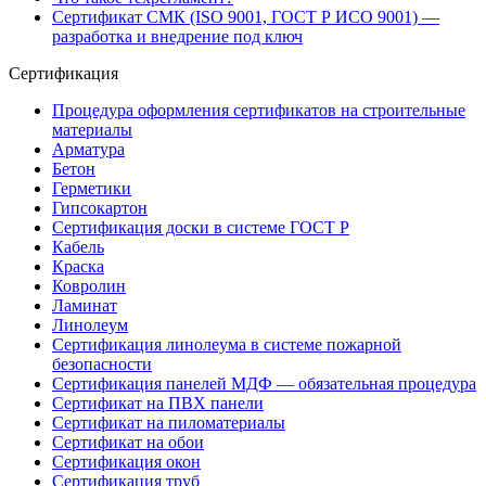
Сертификат СМК (ISO 9001, ГОСТ Р ИСО 9001) —
разработка и внедрение под ключ
Сертификация
Процедура оформления сертификатов на строительные
материалы
Арматура
Бетон
Герметики
Гипсокартон
Сертификация доски в системе ГОСТ Р
Кабель
Краска
Ковролин
Ламинат
Линолеум
Сертификация линолеума в системе пожарной
безопасности
Сертификация панелей МДФ — обязательная процедура
Сертификат на ПВХ панели
Сертификат на пиломатериалы
Сертификат на обои
Сертификация окон
Сертификация труб