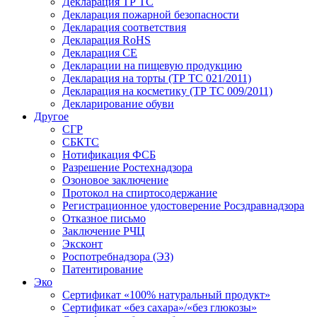
Декларация ТР ТС
Декларация пожарной безопасности
Декларация соответствия
Декларация RoHS
Декларация СЕ
Декларации на пищевую продукцию
Декларация на торты (ТР ТС 021/2011)
Декларация на косметику (ТР ТС 009/2011)
Декларирование обуви
Другое
СГР
СБКТС
Нотификация ФСБ
Разрешение Ростехнадзора
Озоновое заключение
Протокол на спиртосодержание
Регистрационное удостоверение Росздравнадзора
Отказное письмо
Заключение РЧЦ
Эксконт
Роспотребнадзора (ЭЗ)
Патентирование
Эко
Сертификат «100% натуральный продукт»
Сертификат «без сахара»/«без глюкозы»