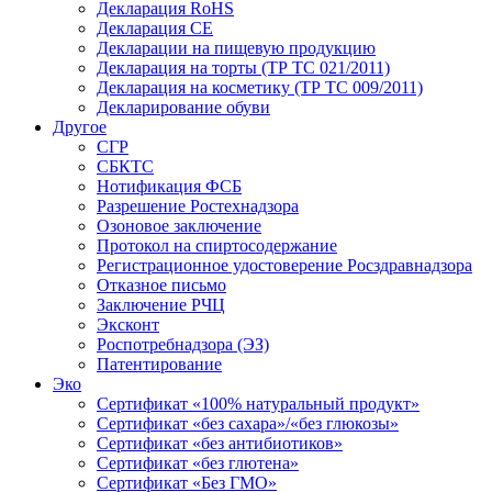
Декларация RoHS
Декларация СЕ
Декларации на пищевую продукцию
Декларация на торты (ТР ТС 021/2011)
Декларация на косметику (ТР ТС 009/2011)
Декларирование обуви
Другое
СГР
СБКТС
Нотификация ФСБ
Разрешение Ростехнадзора
Озоновое заключение
Протокол на спиртосодержание
Регистрационное удостоверение Росздравнадзора
Отказное письмо
Заключение РЧЦ
Эксконт
Роспотребнадзора (ЭЗ)
Патентирование
Эко
Сертификат «100% натуральный продукт»
Сертификат «без сахара»/«без глюкозы»
Сертификат «без антибиотиков»
Сертификат «без глютена»
Сертификат «Без ГМО»