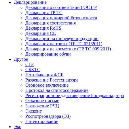
Декларирование
Декларация о соответствии ГОСТ Р
Декларация ТР ТС
Декларация пожарной безопасности
Декларация соответствия
Декларация RoHS
Декларация СЕ
Декларации на пищевую продукцию
Декларация на торты (ТР ТС 021/2011)
Декларация на косметику (ТР ТС 009/2011)
Декларирование обуви
Другое
СГР
СБКТС
Нотификация ФСБ
Разрешение Ростехнадзора
Озоновое заключение
Протокол на спиртосодержание
Регистрационное удостоверение Росздравнадзора
Отказное письмо
Заключение РЧЦ
Эксконт
Роспотребнадзора (ЭЗ)
Патентирование
Эко