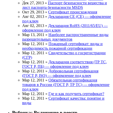
Дек 27, 2013 »
Паспорт безопасности вещества и
лист паспорта безопасности MSDS
Окт 29, 2013 »
Сертификат происхождения
Авг 02, 2013 »
Декларация СЕ (CE) — оформление
под ключ
Авг 02, 2013 »
Декларация RoHS (2011/65/EU) —
оформление под ключ
Мар 13, 2011 »
Наиболее распространенные виды
разрешительных документов
Мар 12, 2011 »
Пожарный сертификат: виды и
необходимость пожарной сертификации
Мар 12, 2011 »
Свидетельство о госрегистрации
(СГР)
Мар 12, 2011 »
Декларация соответствия (ТР ТС,
ГОСТ Р, ПБ) — оформление под ключ
Мар 12, 2011 »
Добровольная сертификация
(ГОСТ Р, ISO) — оформление под ключ
Мар 12, 2011 »
Обязательная сертификация
товаров в России (ГОСТ Р, ТР ТС) — оформление
под ключ
Мар 12, 2011 »
Где и как получить сертификат?
Мар 12, 2011 »
Сертификат качества: понятие и
виды
Рубрика:
Включение в реестр